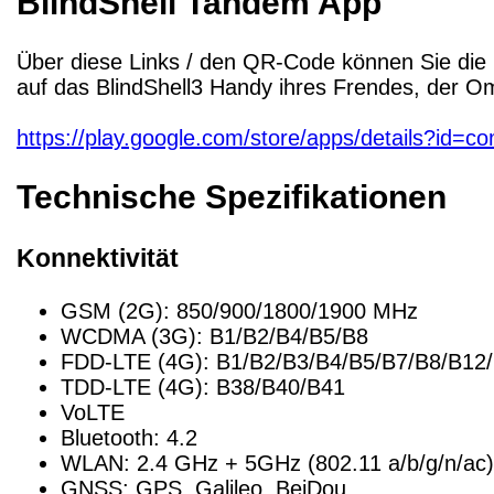
BlindShell Tandem App
Über diese Links / den QR-Code können Sie die B
auf das BlindShell3 Handy ihres Frendes, der O
https://play.google.com/store/apps/details?i
Technische Spezifikationen
Konnektivität
GSM (2G): 850/900/1800/1900 MHz
WCDMA (3G): B1/B2/B4/B5/B8
FDD-LTE (4G): B1/B2/B3/B4/B5/B7/B8/B12
TDD-LTE (4G): B38/B40/B41
VoLTE
Bluetooth: 4.2
WLAN: 2.4 GHz + 5GHz (802.11 a/b/g/n/ac)
GNSS: GPS, Galileo, BeiDou