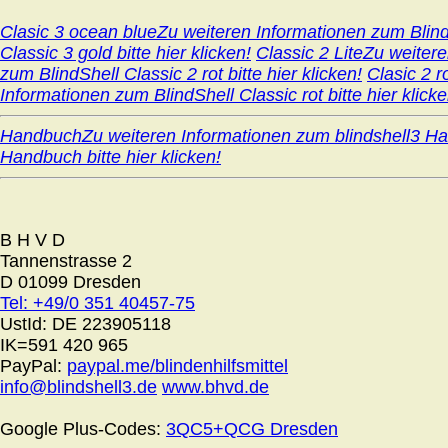
Clasic 3 ocean blue
Zu weiteren Informationen zum BlindSh
Classic 3 gold bitte hier klicken!
Classic 2 Lite
Zu weitere
zum BlindShell Classic 2 rot bitte hier klicken!
Clasic 2 r
Informationen zum BlindShell Classic rot bitte hier klicke
Handbuch
Zu weiteren Informationen zum blindshell3 Han
Handbuch bitte hier klicken!
B H V D
Tannenstrasse 2
D 01099 Dresden
Tel: +49/0 351 40457-75
UstId:
DE 223905118
IK=591 420 965
PayPal:
paypal.me/blindenhilfsmittel
info@blindshell3.de
www.bhvd.de
Google Plus-Codes:
3QC5+QCG Dresden