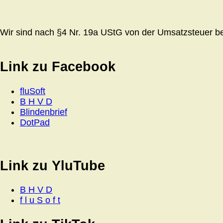
Wir sind nach §4 Nr. 19a UStG von der Umsatzsteuer bef
Link zu Facebook
fluSoft
B H V D
Blindenbrief
DotPad
Link zu YluTube
B H V D
f l u S o f t